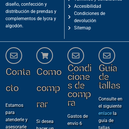
diseño, confección y
Accesibilidad
distribución de prendas y
Condiciones de
complementos de lycra y
devolución
algodón.
Sitemap
Condi
Guía
Conta
Como
cione
de
s de
tallas
cto
comp
comp
Consulte en
ra
rar
Estamos
el siguiente
para
enlace
la
Gastos de
atenderle y
guía de
Si desea
envío 6
asesorarle
tallas.
hacer un