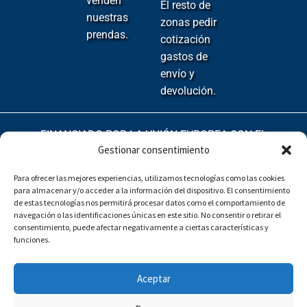
venden
El resto de
nuestras
zonas pedir
prendas.
cotización
gastos de
envío y
devolución.
FINANCIADO POR LA UNIÓN EUROPEA CON EL
Gestionar consentimiento
PROGRAMA KIT DIGITAL POR LOS FONDOS NEXT
GENERATION (EU) DEL MECANISMO DE RECUPERACIÓN
Para ofrecer las mejores experiencias, utilizamos tecnologías como las cookies
Y RESILENCIA
para almacenar y/o acceder a la información del dispositivo. El consentimiento
de estas tecnologías nos permitirá procesar datos como el comportamiento de
navegación o las identificaciones únicas en este sitio. No consentir o retirar el
consentimiento, puede afectar negativamente a ciertas características y
funciones.
Aceptar
© MDEJ 2026