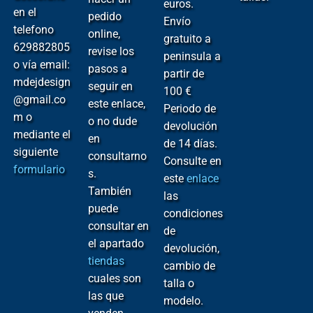
euros.
en el
pedido
Envío
telefono
online,
gratuito a
629882805
revise los
peninsula a
o vía email:
pasos a
partir de
mdejdesign
seguir en
100 €
@gmail.co
este enlace,
Periodo de
m o
o no dude
devolución
mediante el
en
de 14 días.
siguiente
consultarno
Consulte en
formulario
s.
este
enlace
También
las
puede
condiciones
consultar en
de
el apartado
devolución,
tiendas
cambio de
cuales son
talla o
las que
modelo.