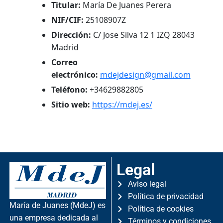
Titular:
María De Juanes Perera
NIF/CIF:
25108907Z
Dirección:
C/ Jose Silva 12 1 IZQ 28043
Madrid
Correo
electrónico:
mdejdesign@gmail.com
Teléfono:
+34629882805
Sitio web:
https://mdej.es/
Legal
Aviso legal
Política de privacidad
María de Juanes (MdeJ) es
Política de cookies
una empresa dedicada al
Términos y condiciones