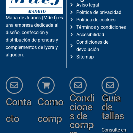
Aviso legal
Política de privacidad
María de Juanes (MdeJ) es
Política de cookies
una empresa dedicada al
Términos y condiciones
diseño, confección y
Accesibilidad
distribución de prendas y
Condiciones de
complementos de lycra y
devolución
algodón.
Sitemap
Condi
Guía
Conta
Como
cione
de
s de
tallas
cto
comp
comp
Consulte en