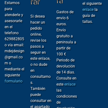
ra
rar
Estamos
el siguiente
para
enlace
la
Gastos de
atenderle y
guía de
Si desea
envío 6
asesorarle
tallas.
hacer un
euros.
en el
pedido
Envío
telefono
online,
gratuito a
629882805
revise los
peninsula a
o vía email:
pasos a
partir de
mdejdesign
seguir en
100 €
@gmail.co
este enlace,
Periodo de
m o
o no dude
devolución
mediante el
en
de 14 días.
siguiente
consultarno
Consulte en
formulario
s.
este
enlace
También
las
puede
condiciones
consultar en
de
el apartado