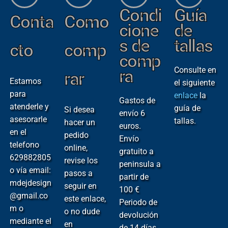
Condi
Guía
Conta
Como
cione
de
s de
tallas
cto
comp
comp
Consulte en
ra
rar
Estamos
el siguiente
para
enlace
la
Gastos de
atenderle y
guía de
Si desea
envío 6
asesorarle
tallas.
hacer un
euros.
en el
pedido
Envío
telefono
online,
gratuito a
629882805
revise los
peninsula a
o vía email:
pasos a
partir de
mdejdesign
seguir en
100 €
@gmail.co
este enlace,
Periodo de
m o
o no dude
devolución
mediante el
en
de 14 días.