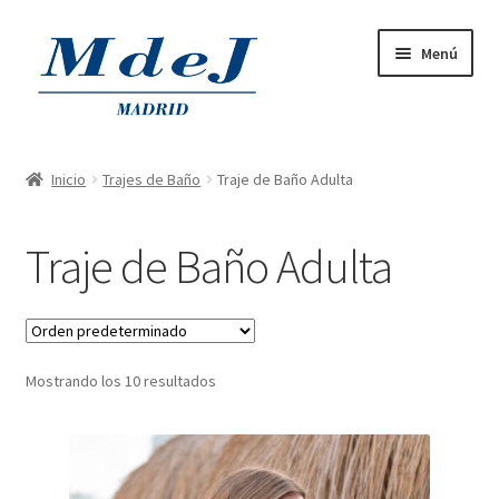
Menú
Home
Inicio
Trajes de Baño
Traje de Baño Adulta
Outlet
Traje de Baño Adulta
Productos on Tara
Trajes de Baño
Mostrando los 10 resultados
Trajes de Fiesta
Tiendas Físicas