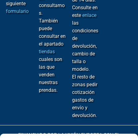
siguiente
consultarno
Consulte en
formulario
s.
este
enlace
También
las
puede
condiciones
consultar en
de
el apartado
devolución,
tiendas
cambio de
cuales son
talla o
las que
modelo.
venden
El resto de
nuestras
zonas pedir
prendas.
cotización
gastos de
envío y
devolución.
FINANCIADO POR LA UNIÓN EUROPEA CON EL